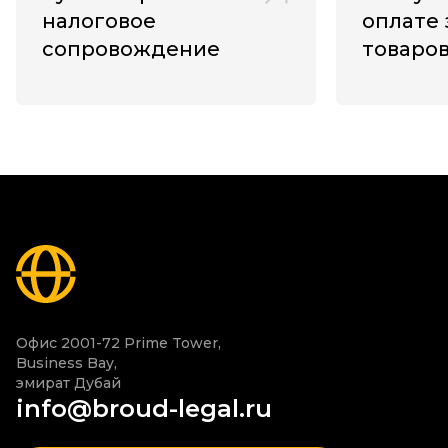
налоговое
оплате
сопровождение
товаров
недвиж
авто
Офис 2001-72 Prime Tower,

Business Bay,

эмират Дубай
info@broud-legal.ru