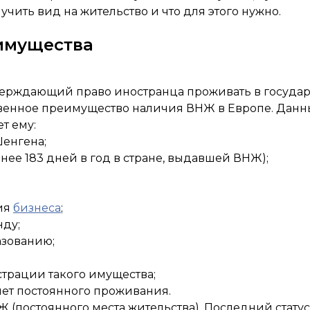
учить вид на жительство и что для этого нужно.
еимущества
верждающий право иностранца проживать в государс
венное преимущество наличия ВНЖ в Европе. Данны
т ему:
Шенгена;
енее 183 дней в год в стране, выдавшей ВНЖ);
ия
бизнеса
;
нду;
азованию;
страции такого имущества;
лет постоянного проживания.
(постоянного места жительства). Последний статус 