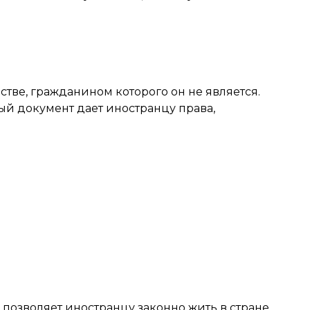
тве, гражданином которого он не является.
й документ дает иностранцу права,
позволяет иностранцу законно жить в стране,