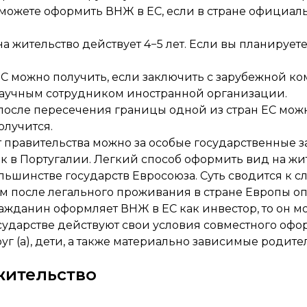
ы можете оформить ВНЖ в ЕС, если в стране официа
а жительство действует 4−5 лет. Если вы планируете
С можно получить, если заключить с зарубежной к
 научным сотрудником иностранной организации.
 после пересечения границы одной из стран ЕС можн
олучится.
т правительства можно за особые государственные 
к в Португалии. Легкий способ оформить вид на жит
льшинстве государств Евросоюза. Суть сводится к 
ом после легального проживания в стране Европы о
ажданин оформляет ВНЖ в ЕС как инвестор, то он мо
сударстве действуют свои условия совместного оф
г (а), дети, а также материально зависимые родите
жительство