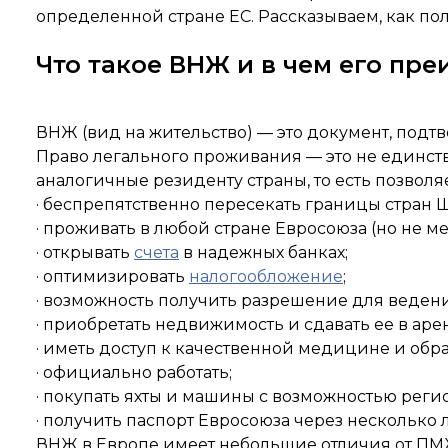
определенной стране ЕС. Рассказываем, как пол
Что такое ВНЖ и в чем его пр
ВНЖ (вид на жительство) — это документ, подт
Право легального проживания — это не единст
аналогичные резиденту страны, то есть позволяе
· беспрепятственно пересекать границы стран 
· проживать в любой стране Евросоюза (но не м
· открывать
счета
в надежных банках;
· оптимизировать
налогообложение
;
· возможность получить разрешение для веден
· приобретать недвижимость и сдавать ее в аре
· иметь доступ к качественной медицине и обр
· официально работать;
· покупать яхты и машины с возможностью реги
· получить паспорт Евросоюза через несколько 
ВНЖ в Европе имеет небольшие отличия от ПМЖ 