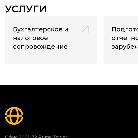
УСЛУГИ
Бухгалтерское и
Подгот
налоговое
отчетн
сопровождение
зарубе
компан
Офис 2001-72 Prime Tower,
